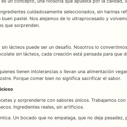
 es un concepto, una filosofía que apuesta por la calidad, l
 ingredientes cuidadosamente seleccionados, sin harinas re
buen pastel. Nos alejamos de lo ultraprocesado y volvemos
nes que sorprenden.
 sin lácteos puede ser un desafío. Nosotros lo convertimo
colate sin lácteos, cada creación está pensada para que di
quienes tienen intolerancias o llevan una alimentación veg
ostre. Porque comer bien no significa sacrificar el sabor.
licioso
cetas y sorprenderte con sabores únicos. Trabajamos con i
ecos. Ingredientes reales, sin artificios.
téntica. Un bocado que no empalaga, que no deja pesadez, pe