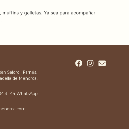
s, muffins y galletas. Ya sea para acompañar
.
èn Salord i Farnés,
adella de Menorca,
 04 31 44 WhatsApp
menorca.com